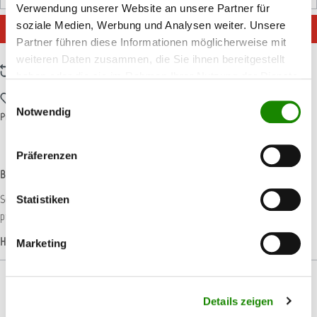
Stück
Verwendung unserer Website an unsere Partner für
soziale Medien, Werbung und Analysen weiter. Unsere
IN DEN WARENKORB
Partner führen diese Informationen möglicherweise mit
weiteren Daten zusammen, die Sie ihnen bereitgestellt
Zum Vergleich hinzufügen
haben oder die sie im Rahmen Ihrer Nutzung der Dienste
gesammelt haben.
Zum Merkzettel hinzufügen
Einwilligungsauswahl
Notwendig
Produktnummer:
C66006561
Präferenzen
Beschreibung
Schon immer ein Qualitätsprodukt: Gefertigt aus hochwertigsten Materialien
Statistiken
präsentieren E-D-SCHNELLSIEB®-Gewebe einen hohen…
Mehr
Hersteller-Informationen
Marketing
Details zeigen