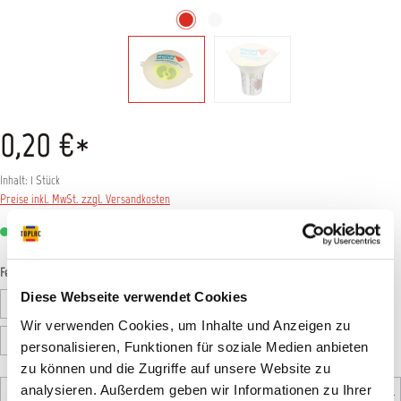
0,20 €*
Inhalt:
1 Stück
Preise inkl. MwSt. zzgl. Versandkosten
Sofort verfügbar, Lieferzeit: 1-3 Tage
auswählen
Feinheitsgrad
Diese Webseite verwendet Cookies
1 Stück 125µ
1 Stück 190µ
125 Stück 125µ
125 Stück 190µ
Wir verwenden Cookies, um Inhalte und Anzeigen zu
125 Stück 260µ
personalisieren, Funktionen für soziale Medien anbieten
zu können und die Zugriffe auf unsere Website zu
Produkt Anzahl: Gib den gewünschten Wert ein oder benutz
analysieren. Außerdem geben wir Informationen zu Ihrer