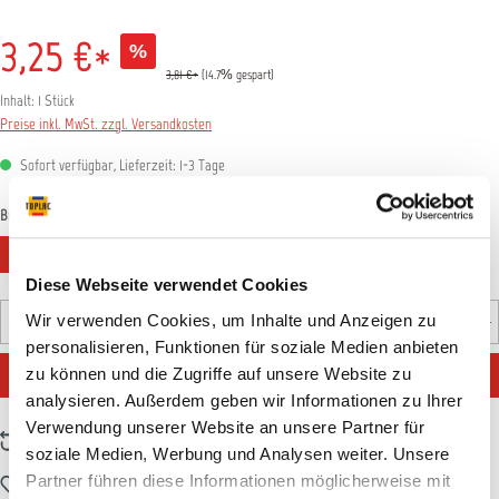
3,25 €*
%
3,81 €*
(14.7% gespart)
Inhalt:
1 Stück
Preise inkl. MwSt. zzgl. Versandkosten
Sofort verfügbar, Lieferzeit: 1-3 Tage
auswählen
Breite
20mm
45mm
Diese Webseite verwendet Cookies
Produkt Anzahl: Gib den gewünschten Wert ein oder benutz
Wir verwenden Cookies, um Inhalte und Anzeigen zu
Stück
personalisieren, Funktionen für soziale Medien anbieten
IN DEN WARENKORB
zu können und die Zugriffe auf unsere Website zu
analysieren. Außerdem geben wir Informationen zu Ihrer
Verwendung unserer Website an unsere Partner für
Zum Vergleich hinzufügen
soziale Medien, Werbung und Analysen weiter. Unsere
Partner führen diese Informationen möglicherweise mit
Zum Merkzettel hinzufügen