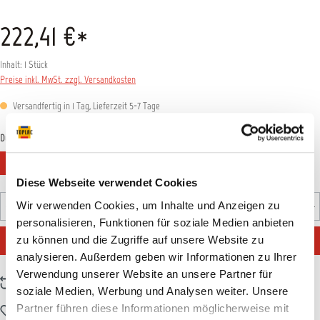
222,41 €*
Inhalt:
1 Stück
Preise inkl. MwSt. zzgl. Versandkosten
Versandfertig in 1 Tag, Lieferzeit 5-7 Tage
auswählen
Düsengröße
0,8 mm
1,0 mm
1,2 mm
1,4 mm
1,6 mm
2,0 mm
Diese Webseite verwendet Cookies
Produkt Anzahl: Gib den gewünschten Wert ein oder benutz
Wir verwenden Cookies, um Inhalte und Anzeigen zu
Stück
personalisieren, Funktionen für soziale Medien anbieten
IN DEN WARENKORB
zu können und die Zugriffe auf unsere Website zu
analysieren. Außerdem geben wir Informationen zu Ihrer
Verwendung unserer Website an unsere Partner für
Zum Vergleich hinzufügen
soziale Medien, Werbung und Analysen weiter. Unsere
Partner führen diese Informationen möglicherweise mit
Zum Merkzettel hinzufügen