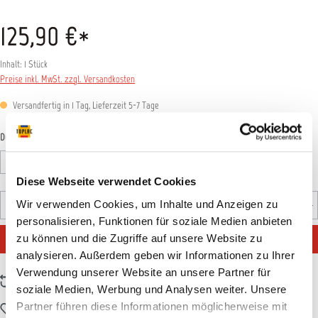
125,90 €*
Inhalt:
1 Stück
Preise inkl. MwSt. zzgl. Versandkosten
Versandfertig in 1 Tag, Lieferzeit 5-7 Tage
auswählen
Düsengröße
0,2 mm
0,2 mm fineline
0,5 mm
0,8 mm
1,0 mm
Diese Webseite verwendet Cookies
Produkt Anzahl: Gib den gewünschten Wert ein oder benutz
Wir verwenden Cookies, um Inhalte und Anzeigen zu
Stück
personalisieren, Funktionen für soziale Medien anbieten
IN DEN WARENKORB
zu können und die Zugriffe auf unsere Website zu
analysieren. Außerdem geben wir Informationen zu Ihrer
Verwendung unserer Website an unsere Partner für
Zum Vergleich hinzufügen
soziale Medien, Werbung und Analysen weiter. Unsere
Partner führen diese Informationen möglicherweise mit
Zum Merkzettel hinzufügen