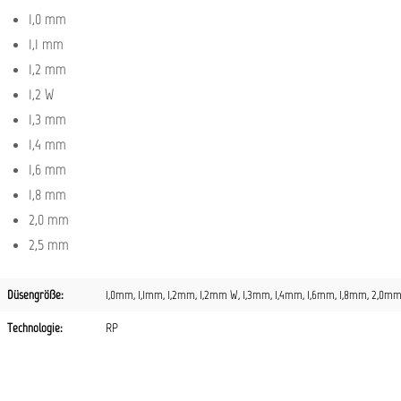
1,0 mm
1,1 mm
1,2 mm
1,2 W
1,3 mm
1,4 mm
1,6 mm
1,8 mm
2,0 mm
2,5 mm
Düsengröße:
1,0mm
, 1,1mm
, 1,2mm
, 1,2mm W
, 1,3mm
, 1,4mm
, 1,6mm
, 1,8mm
, 2,0m
Technologie:
RP