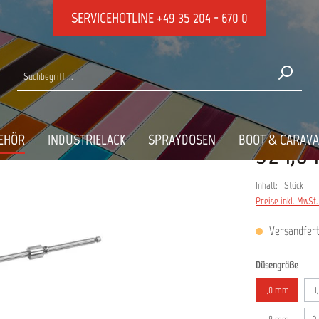
SERVICEHOTLINE
+49 35 204 - 670 0
Ersatzdüsen
P
EHÖR
INDUSTRIELACK
SPRAYDOSEN
BOOT & CARAV
324,04
Inhalt:
1 Stück
Preise inkl. MwSt
Versandferti
ausw
Düsengröße
1,0 mm
1