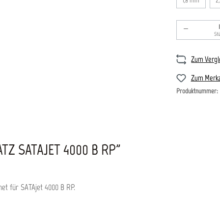
1,8 mm
2
Produkt An
St
Zum Vergl
Zum Merkz
Produktnummer:
Z SATAJET 4000 B RP"
net für SATAjet 4000 B RP.