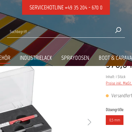
SERVICEHOTLINE
+49 35 204 - 670 0
Konventionelle Pistolen
EHÖR
INDUSTRIELACK
SPRAYDOSEN
BOOT & CARAV
376,04
Inhalt:
1 Stück
Preise inkl. MwSt
Versandferti
ausw
Düsengröße
0,5 mm