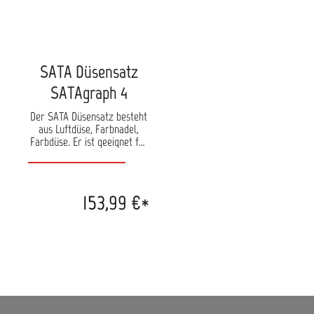
SATA Düsensatz
SATAgraph 4
Der SATA Düsensatz besteht
aus Luftdüse, Farbnadel,
Farbdüse. Er ist geeignet für
SATAgraph 4. Verfügbare
Größen: 0,5 mm
153,99 €*