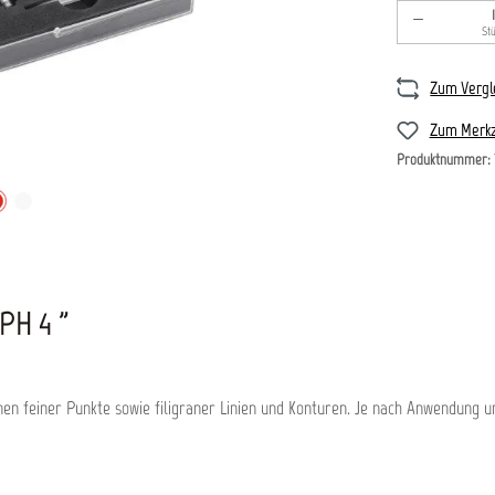
Produkt An
St
Zum Vergl
Zum Merkz
Produktnummer:
H 4 "
en feiner Punkte sowie filigraner Linien und Konturen. Je nach Anwendung u