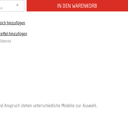
zahl: Gib den gewünschten Wert ein oder benutze die S
IN DEN WARENKORB
ück
eich hinzufügen
ettel hinzufügen
T001459
nd Anspruch stehen unterschiedliche Modelle zur Auswahl.