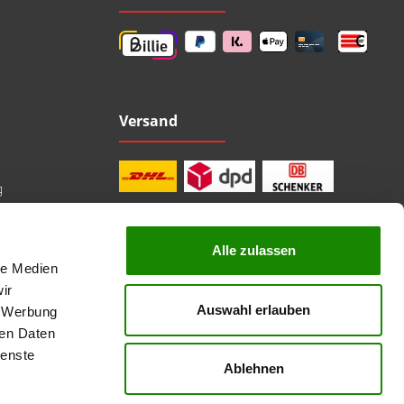
Versand
g
Alle zulassen
le Medien
professionelle Beratung
Top Marken
ir
Kauf auf Rechnung
Auswahl erlauben
, Werbung
sichere Bezahlung
Lieferzeit 1-3 Tage
ren Daten
kostenlose Rücksendung
ienste
Ablehnen