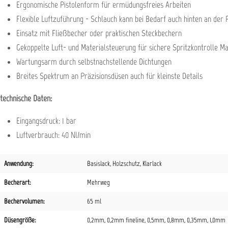
Ergonomische Pistolenform für ermüdungsfreies Arbeiten
Flexible Luftzuführung - Schlauch kann bei Bedarf auch hinten an der
Einsatz mit Fließbecher oder praktischen Steckbechern
Gekoppelte Luft- und Materialsteuerung für sichere Spritzkontrolle 
Wartungsarm durch selbstnachstellende Dichtungen
Breites Spektrum an Präzisionsdüsen auch für kleinste Details
technische Daten:
Eingangsdruck: 1 bar
Luftverbrauch: 40 Nl/min
Anwendung:
Basislack
, Holzschutz
, Klarlack
Becherart:
Mehrweg
Bechervolumen:
65 ml
Düsengröße:
0,2mm
, 0,2mm fineline
, 0,5mm
, 0,8mm
, 0,35mm
, 1,0mm