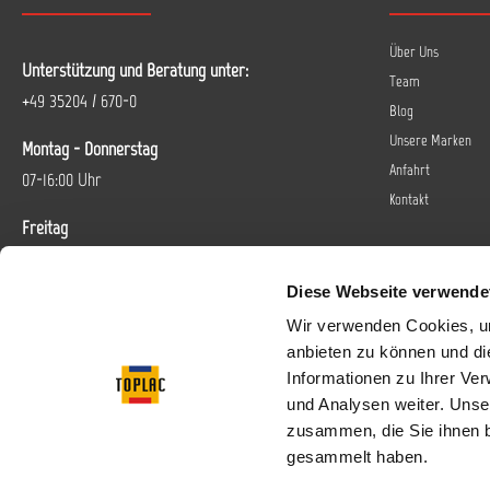
Über Uns
Unterstützung und Beratung unter:
Team
+49 35204 / 670-0
Blog
Unsere Marken
Montag - Donnerstag
Anfahrt
07-16:00 Uhr
Kontakt
Freitag
07-14 Uhr
Diese Webseite verwende
Oder über unser
Kontaktformular
.
Wir verwenden Cookies, um
anbieten zu können und di
Vertrag widerrufen
Informationen zu Ihrer Ve
und Analysen weiter. Unse
Folgen Sie uns bei
zusammen, die Sie ihnen b
gesammelt haben.