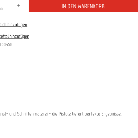
zahl: Gib den gewünschten Wert ein oder benutze die S
IN DEN WARENKORB
ück
eich hinzufügen
ettel hinzufügen
T001450
nst- und Schriftenmalerei - die Pistole liefert perfekte Ergebnisse.