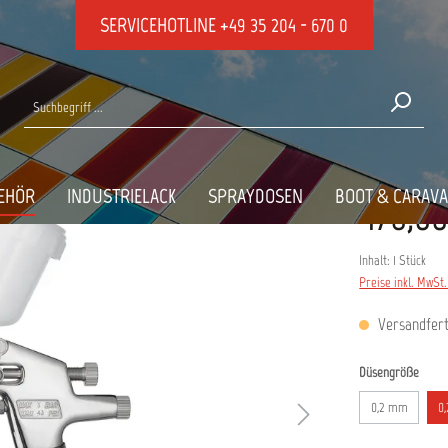
SERVICEHOTLINE
+49 35 204 - 670 0
Konventionelle Pistolen
OFFBECHER
EHÖR
INDUSTRIELACK
SPRAYDOSEN
BOOT & CARAV
476,00
Inhalt:
1 Stück
Preise inkl. MwSt
Versandferti
ausw
Düsengröße
0,2 mm
0