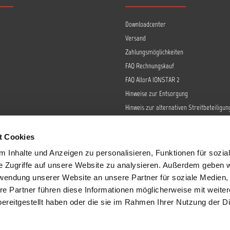
Downloadcenter
Versand
Zahlungsmöglichkeiten
FAQ Rechnungskauf
FAQ AllorA IONSTAR 2
Hinweise zur Entsorgung
Hinweis zur alternativen Streitbeteiligun
Retoure
Widerrufsrecht
t Cookies
Barrierefreiheit
 Inhalte und Anzeigen zu personalisieren, Funktionen für sozia
Datenschutz
e Zugriffe auf unsere Website zu analysieren. Außerdem geben w
AGB
rwendung unserer Website an unsere Partner für soziale Medien
re Partner führen diese Informationen möglicherweise mit weite
Impressum
ereitgestellt haben oder die sie im Rahmen Ihrer Nutzung der D
Sendungsverfolgung