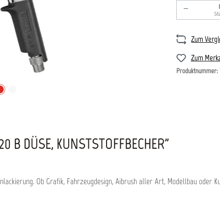
Produkt An
St
Zum Vergl
Zum Merkz
Produktnummer:
20 B DÜSE, KUNSTSTOFFBECHER"
gnlackierung. Ob Grafik, Fahrzeugdesign, Aibrush aller Art, Modellbau oder Ku