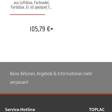
aus Luftdüse, Farbnadel,
Farbdüse. Er ist geeignet für
SATAjet 20 B. Verfügbare
Größen: 0,2 mm fineline 0,2
mm 0,5 mm 0,8 mm 1,0 mm
105,79 €*
Keine Aktionen, Angebote & Informationen mehr
verpassen!
Service-Hotline
TOPLAC