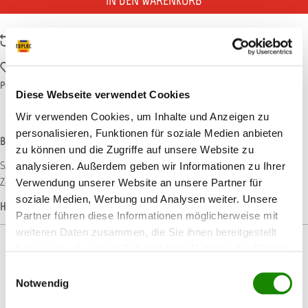
IN DEN WARENKORB
Zum Vergleich hinzufügen
Zum Merkzettel hinzufügen
Produktnummer:
T001370
Diese Webseite verwendet Cookies
Wir verwenden Cookies, um Inhalte und Anzeigen zu
personalisieren, Funktionen für soziale Medien anbieten
Beschreibung
zu können und die Zugriffe auf unsere Website zu
SATAjet B die bewährte Hochleistungspistole für Top-Lackierqualitäten Feine
analysieren. Außerdem geben wir Informationen zu Ihrer
Zerstäubung - bei hoher Flächenleistung Hohes…
Mehr
Verwendung unserer Website an unsere Partner für
soziale Medien, Werbung und Analysen weiter. Unsere
Hersteller-Informationen
Partner führen diese Informationen möglicherweise mit
weiteren Daten zusammen, die Sie ihnen bereitgestellt
haben oder die sie im Rahmen Ihrer Nutzung der Dienste
gesammelt haben.
Einwilligungsauswahl
Notwendig
Produktgalerie überspringen
Passendes Zubehör