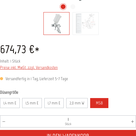
674,73 €*
Inhalt:
1 Stück
Preise inkl. MwSt. zzgl. Versandkosten
Versandfertig in 1 Tag, Lieferzeit 5-7 Tage
auswählen
Düsengröße
1,4 mm E
1,5 mm E
1,7 mm E
2,0 mm W
MSB
Produkt Anzahl: Gib den gewünschten Wert ein oder benutz
Stück