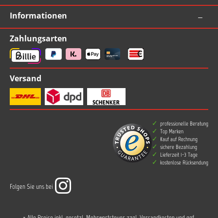
Informationen
Zahlungsarten
Versand
professionelle Beratung
Top Marken
Kauf auf Rechnung
sichere Bezahlung
Lieferzeit 1-3 Tage
kostenlose Rücksendung
Folgen Sie uns bei
* Alle Preise inkl. gesetzl. Mehrwertsteuer zzgl.
Versandkosten
und ggf.