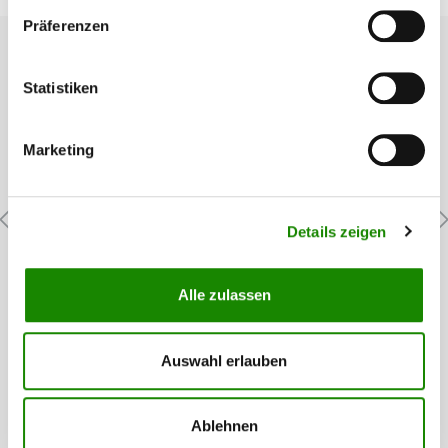
Präferenzen
Statistiken
Marketing
Details zeigen
SATA Düsensatz SATAjet GR
Alle zulassen
Der SATA Düsensatz besteht aus Luftdüse, Farbnadel,
Farbdüse. Er ist geeignet für SATAjet B. Verfügbare Größen:
1,3 mm W 1,5 mm W 1,7 mm W 2,0 mm W 2,5 mm W 3,0 mm W
Auswahl erlauben
169,34 €*
Ablehnen