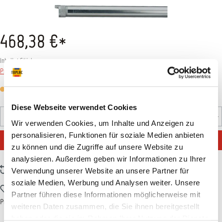
468,38 €*
Inhalt:
1 Stück
Preise inkl. MwSt. zzgl. Versandkosten
Versandfertig in 7 Tagen, Lieferzeit 5-7 Tage
Diese Webseite verwendet Cookies
Produkt Anzahl: Gib den gewünschten Wert ein oder benutz
Stück
Wir verwenden Cookies, um Inhalte und Anzeigen zu
personalisieren, Funktionen für soziale Medien anbieten
IN DEN WARENKORB
zu können und die Zugriffe auf unsere Website zu
analysieren. Außerdem geben wir Informationen zu Ihrer
Zum Vergleich hinzufügen
Verwendung unserer Website an unsere Partner für
soziale Medien, Werbung und Analysen weiter. Unsere
Zum Merkzettel hinzufügen
Partner führen diese Informationen möglicherweise mit
Produktnummer:
T001625
weiteren Daten zusammen, die Sie ihnen bereitgestellt
haben oder die sie im Rahmen Ihrer Nutzung der Dienste