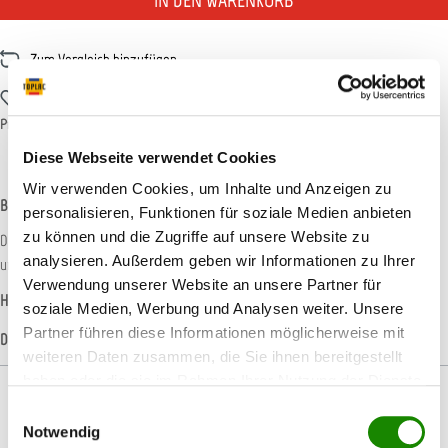
IN DEN WARENKORB
Zum Vergleich hinzufügen
Zum Merkzettel hinzufügen
Produktnummer:
T001446
Diese Webseite verwendet Cookies
Wir verwenden Cookies, um Inhalte und Anzeigen zu
Beschreibung
personalisieren, Funktionen für soziale Medien anbieten
zu können und die Zugriffe auf unsere Website zu
Die SATAjet 100 B F HVLP ist die "EXTRA-SCHNELLE" Spritzpistole für Füller-
analysieren. Außerdem geben wir Informationen zu Ihrer
und Grundiermaterial und reduziert die Schleifar…
Mehr
Verwendung unserer Website an unsere Partner für
Hersteller-Informationen
soziale Medien, Werbung und Analysen weiter. Unsere
Partner führen diese Informationen möglicherweise mit
Datenblätter
weiteren Daten zusammen, die Sie ihnen bereitgestellt
haben oder die sie im Rahmen Ihrer Nutzung der Dienste
gesammelt haben.
Einwilligungsauswahl
Notwendig