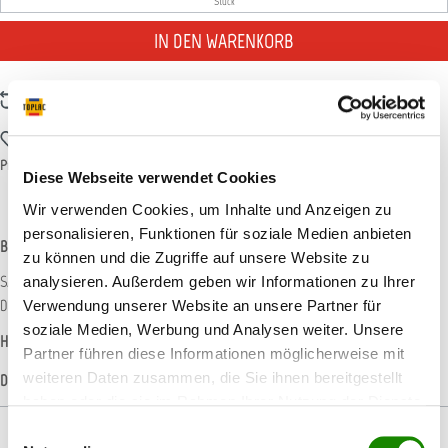
Stück
IN DEN WARENKORB
Zum Vergleich hinzufügen
Zum Merkzettel hinzufügen
Produktnummer:
T001361
Diese Webseite verwendet Cookies
Wir verwenden Cookies, um Inhalte und Anzeigen zu
personalisieren, Funktionen für soziale Medien anbieten
Beschreibung
zu können und die Zugriffe auf unsere Website zu
SATAjet 4400 B RP - Die Pistole für Spot-Repair, Kleinstreparaturen und
analysieren. Außerdem geben wir Informationen zu Ihrer
Designarbeiten. Die Lackierpistole wenn Sie kleinere…
Mehr
Verwendung unserer Website an unsere Partner für
soziale Medien, Werbung und Analysen weiter. Unsere
Hersteller-Informationen
Partner führen diese Informationen möglicherweise mit
weiteren Daten zusammen, die Sie ihnen bereitgestellt
Datenblätter
haben oder die sie im Rahmen Ihrer Nutzung der Dienste
gesammelt haben.
Einwilligungsauswahl