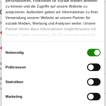
personalisieren, Funktionen für soziale Medien anbieten
zu können und die Zugriffe auf unsere Website zu
CLP-/REACH-Hinweise
analysieren. Außerdem geben wir Informationen zu Ihrer
Verwendung unserer Website an unsere Partner für
Symbole
soziale Medien, Werbung und Analysen weiter. Unsere
Partner führen diese Informationen möglicherweise mit
GHS02 - Flamme: Entzündbar
weiteren Daten zusammen, die Sie ihnen bereitgestellt
haben oder die sie im Rahmen Ihrer Nutzung der Dienste
gesammelt haben.
Einwilligungsauswahl
GHS09 - Umwelt: Umweltgefährlich
Notwendig
Signalwort
Präferenzen
Achtung!
Gefahrenhinweise
Statistiken
H226: Flüssigkeit und Dampf entzündbar.
H411: Giftig für Wasserorganismen, mit
langfristiger Wirkung.
Marketing