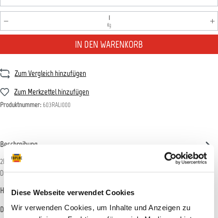
Produkt Anzahl: Gib den gewünschten Wert ein oder benutz
Kg
IN DEN WARENKORB
Zum Vergleich hinzufügen
Zum Merkzettel hinzufügen
Produktnummer:
603RAL1000
Beschreibung
2K-Acryl-Decklack für Einschicht-Unifarbtöne und Einschicht-Metallicfarbtöne.
Die Serie 603 ist der High Performer unter den…
Mehr
Hersteller-Informationen
Diese Webseite verwendet Cookies
Wir verwenden Cookies, um Inhalte und Anzeigen zu
Datenblätter