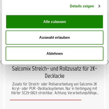
Produktgalerie überspringen
Passendes Zubehör
Details zeigen
Alle zulassen
Auswahl erlauben
Ablehnen
Salcomix Streich- und Rollzusatz für 2K-
Decklacke
Zusatz für Streich- oder Rollverarbeitung von Salcomix 2K
Acryl- oder PUR -Decklacksystemen. Nur in Verbingung mit
Härter SC29-0823 streichbar. Achtung: Verarbeitungsfähiges
Material zieht sehr schnell an und ist deshalb für größere
Flächen nur bedingt geeignet.