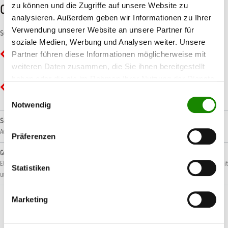
zu können und die Zugriffe auf unsere Website zu
CLP-/REACH-Hinweise
analysieren. Außerdem geben wir Informationen zu Ihrer
Verwendung unserer Website an unsere Partner für
Symbole
soziale Medien, Werbung und Analysen weiter. Unsere
GHS02 - Flamme: Entzündbar
Partner führen diese Informationen möglicherweise mit
weiteren Daten zusammen, die Sie ihnen bereitgestellt
haben oder die sie im Rahmen Ihrer Nutzung der Dienste
GHS07 - Ausrufezeichen: Gesundheitsgefahr
gesammelt haben.
Einwilligungsauswahl
Notwendig
Signalwort
Achtung!
Präferenzen
Gefahrenhinweise
EUH066: Wiederholter Kontakt kann zu spröder oder rissiger Haut führen.
H226: Flüssigkeit
Statistiken
und Dampf entzündbar.
H336: Kann Schläfrigkeit und Benommenheit verursachen.
Marketing