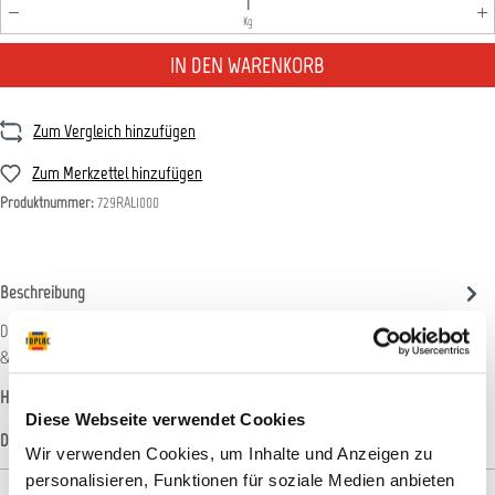
Produkt Anzahl: Gib den gewünschten Wert ein oder benutz
Kg
IN DEN WARENKORB
Zum Vergleich hinzufügen
Zum Merkzettel hinzufügen
Produktnummer:
729RAL1000
Beschreibung
Direkthaftender 2K-Acryl-Decklack mit hervorragender Wetterbeständigkeit
&amp; Vergilbungsfestigkeit. Außerdem zeichnet sich…
Mehr
Hersteller-Informationen
Diese Webseite verwendet Cookies
Datenblätter
Wir verwenden Cookies, um Inhalte und Anzeigen zu
personalisieren, Funktionen für soziale Medien anbieten