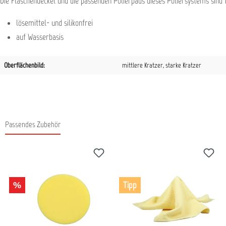
Die Flaschendeckel und die passenden Polierpads dieses Poliersystems sind
lösemittel- und silikonfrei
auf Wasserbasis
Oberflächenbild:
mittlere Kratzer
, starke Kratzer
Passendes Zubehör
Produktgalerie überspringen
%
Tipp