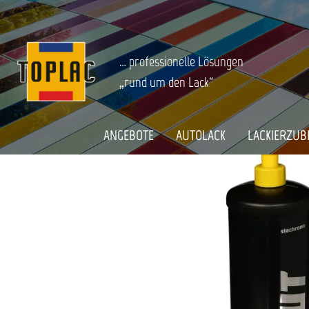
springen
Zur Hauptnavigation springen
FAHRZEUGPFLEGE
Polituren
Startseite
SIACHROME CUT KRATZERENTFERNE
… professionelle Lösungen
„rund um den Lack“
Bildergalerie überspringen
ANGEBOTE
AUTOLACK
LACKIERZUB