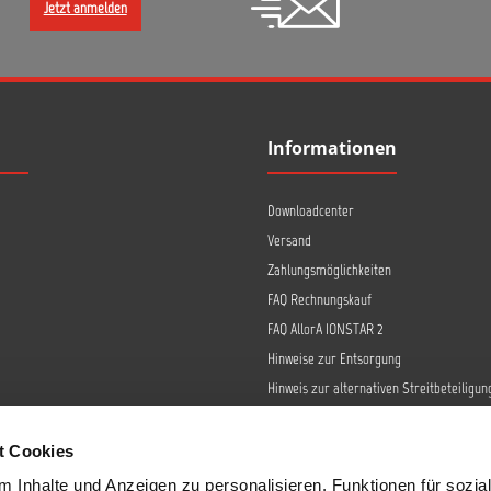
Jetzt anmelden
Informationen
Downloadcenter
Versand
Zahlungsmöglichkeiten
FAQ Rechnungskauf
FAQ AllorA IONSTAR 2
Hinweise zur Entsorgung
Hinweis zur alternativen Streitbeteiligun
Retoure
Widerrufsrecht
t Cookies
Barrierefreiheit
 Inhalte und Anzeigen zu personalisieren, Funktionen für sozia