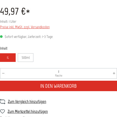
49,97 €*
Inhalt:
1 Liter
Preise inkl. MwSt. zzgl. Versandkosten
Sofort verfügbar, Lieferzeit: 1-3 Tage
auswählen
Inhalt
1L
500ml
Produkt Anzahl: Gib den gewünschten Wert ein oder benutz
Flasche
IN DEN WARENKORB
Zum Vergleich hinzufügen
Zum Merkzettel hinzufügen