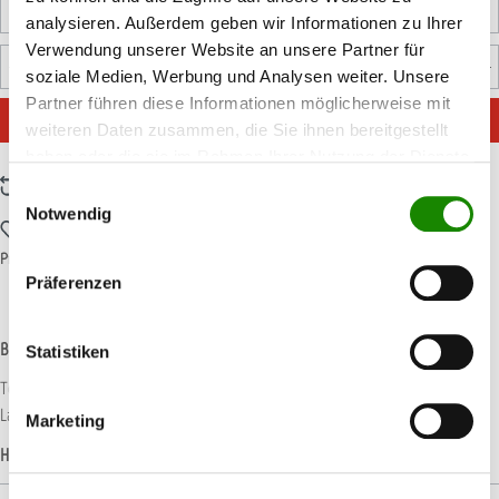
Summe:
6,55 €
*
Ersparnis:
0,35 €
*
analysieren. Außerdem geben wir Informationen zu Ihrer
Verwendung unserer Website an unsere Partner für
Produkt Anzahl: Gib den gewünschten Wert ein oder benutz
soziale Medien, Werbung und Analysen weiter. Unsere
Rolle
Partner führen diese Informationen möglicherweise mit
IN DEN WARENKORB
weiteren Daten zusammen, die Sie ihnen bereitgestellt
haben oder die sie im Rahmen Ihrer Nutzung der Dienste
gesammelt haben.
Zum Vergleich hinzufügen
Einwilligungsauswahl
Notwendig
Zum Merkzettel hinzufügen
Produktnummer:
11BEIA045
Präferenzen
Beschreibung
Statistiken
Temperaturbeständiges Premium-Abdeckband für hochwertige
Lackierarbeiten mit anschließender Infrarot- oder Ofentrocknung bis…
Mehr
Marketing
Hersteller-Informationen