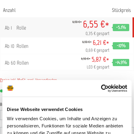
Anzahl
Stückpreis
6,55 €*
6,90 €*
Ab
1
Rolle
-5.1
%
0,35 € gespart
6,21 €*
6,90 €*
Ab
10
Rollen
-10
%
0,69 € gespart
5,87 €*
6,90 €*
Ab
60
Rollen
-14.9
%
1,03 € gespart
Preise inkl. MwSt. zzgl. Versandkosten
Sofort verfügbar, Lieferzeit: 1-3 Tage
auswählen
Breite
Diese Webseite verwendet Cookies
15mm
25mm
30mm
Wir verwenden Cookies, um Inhalte und Anzeigen zu
personalisieren, Funktionen für soziale Medien anbieten
zu können und die Zugriffe auf unsere Website zu