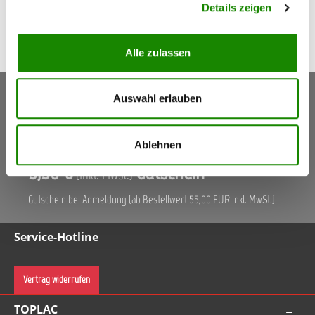
Details zeigen
Alle zulassen
Keine Aktionen, Angebote & Informationen mehr
Auswahl erlauben
verpassen!
Jetzt anmelden
Ablehnen
5,50 €
Gutschein
(Inkl. Mwst.)
Gutschein bei Anmeldung (ab Bestellwert 55,00 EUR inkl. MwSt.)
Service-Hotline
Vertrag widerrufen
TOPLAC