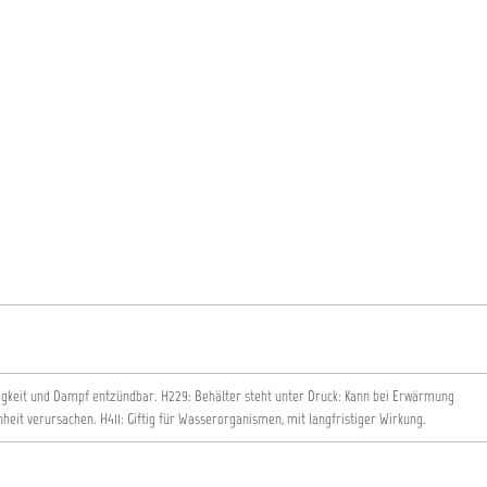
sigkeit und Dampf entzündbar.
H229: Behälter steht unter Druck: Kann bei Erwärmung
nheit verursachen.
H411: Giftig für Wasserorganismen, mit langfristiger Wirkung.