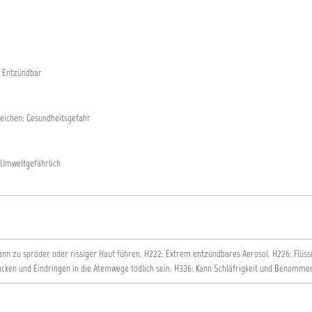
 Entzündbar
eichen: Gesundheitsgefahr
Umweltgefährlich
ann zu spröder oder rissiger Haut führen.
H222: Extrem entzündbares Aerosol.
H226: Flüs
ucken und Eindringen in die Atemwege tödlich sein.
H336: Kann Schläfrigkeit und Benomme