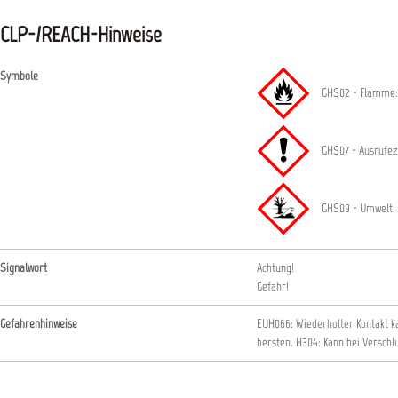
CLP-/REACH-Hinweise
Symbole
GHS02 - Flamme:
GHS07 - Ausrufez
GHS09 - Umwelt: 
Signalwort
Achtung!
Gefahr!
Gefahrenhinweise
EUH066: Wiederholter Kontakt k
bersten.
H304: Kann bei Verschl