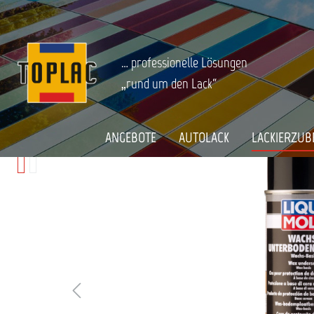
springen
Zur Hauptnavigation springen
LACKIERZUBEHÖR
Kleben-Dichten-Schützen
Unterbodens
Startseite
WACHS - UNTERBODENSCHUTZ SCH
… professionelle Lösungen
„rund um den Lack“
Bildergalerie überspringen
ANGEBOTE
AUTOLACK
LACKIERZUB