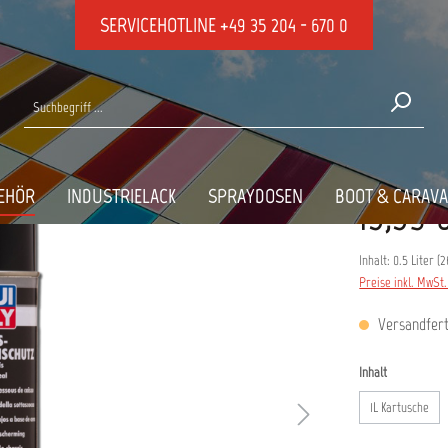
SERVICEHOTLINE
+49 35 204 - 670 0
chutz
WARZ
EHÖR
INDUSTRIELACK
SPRAYDOSEN
BOOT & CARAV
13,39 
Inhalt:
0.5 Liter
(
2
Preise inkl. MwSt
Versandferti
auswählen
Inhalt
1L Kartusche