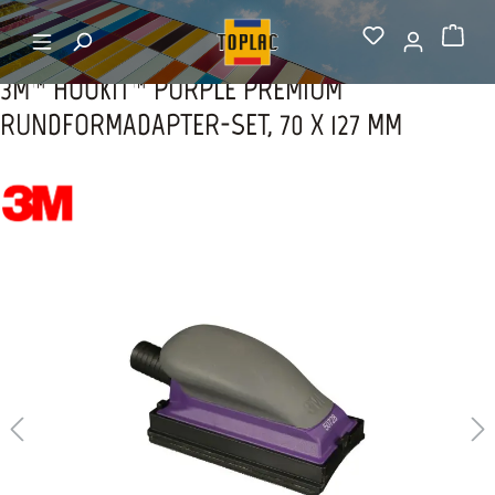
alt springen
Startseite
Handschleifer
Warenkorb
3M™ HOOKIT™ PURPLE PREMIUM
RUNDFORMADAPTER-SET, 70 X 127 MM
Bildergalerie überspringen