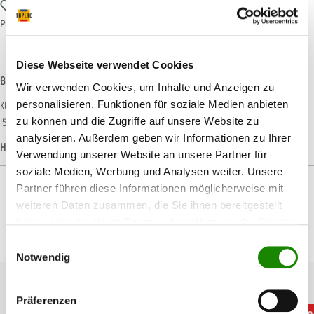
Zum Merkzettel hinzufügen
Produktnummer:
11ALLZ730
Diese Webseite verwendet Cookies
Beschreibung
Wir verwenden Cookies, um Inhalte und Anzeigen zu
personalisieren, Funktionen für soziale Medien anbieten
Klettteller zur Aufnahme von Schleifscheiben. Durchmesser: 150 mmLochung:
zu können und die Zugriffe auf unsere Website zu
15-fachHaftung: Klett Aufnahme: M8 &amp; 5/16" Gew…
Mehr
analysieren. Außerdem geben wir Informationen zu Ihrer
Hersteller-Informationen
Verwendung unserer Website an unsere Partner für
soziale Medien, Werbung und Analysen weiter. Unsere
Partner führen diese Informationen möglicherweise mit
weiteren Daten zusammen, die Sie ihnen bereitgestellt
haben oder die sie im Rahmen Ihrer Nutzung der Dienste
Produktgalerie überspringen
Passendes Zubehör
gesammelt haben.
Einwilligungsauswahl
Notwendig
Präferenzen