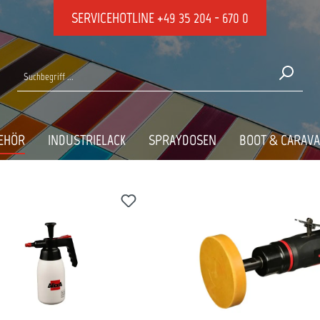
SERVICEHOTLINE
+49 35 204 - 670 0
 & Geräte
ALLORA MASCHINE
EHÖR
INDUSTRIELACK
SPRAYDOSEN
BOOT & CARAV