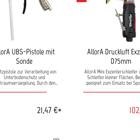
Schleifteller: 150 mm Arbeits
bar Luftbedarf: 550 l/min D
10.000 /min Arbeitshub: 4,5 m
ca. 1,11 kg Lieferumfang: Maschine
Handbuch Schleifteller 15
lorA UBS-Pistole mit
AllorA Druckluft Ex
Sonde
D75mm
tzpistole zur Verarbeitung von
AllorA Mini Exzenterschleifer
Unterbodenschutz und
Schleifen kleiner Flächen. B
lraumversiegelung. Durch den
geeignet zum Einsatz bei Spo
misch geformten Handgriff liegt
Die kompakte und handliche
Pistole sehr gut in der Hand und
garantiert angenehmes Arb
ntiert angenehmes Arbeiten. Im
Sicherer Halt beim Schleife
rumfang ist die wechselbare Düse
gummierten Griff. Robu
21,47 €*
102
rarbeitung von Unterbodenschutz
Aluminiumgehäuse. Inkl. Schl
die Sonde zur Verarbeitung von
mit Klettaufnahme. Drehzahl
aumversiegelung enthalten. Der
RPM Schleifteller: D 7
ck ist über eine Stellschraube
Arbeitsdruck: 6,2 b
ll regelbar. Luftanschluss: 1/4"
gewinde Betriebsdruck: 3-8 bar