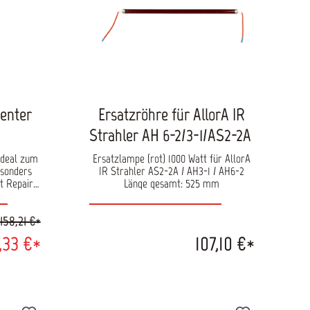
druck: 6,3
rehzahl:
m Gewicht:
-loch
zenter
Ersatzröhre für AllorA IR
Strahler AH 6-2/3-1/AS2-2A
 ideal zum
Ersatzlampe (rot) 1000 Watt für AllorA
esonders
IR Strahler AS2-2A / AH3-1 / AH6-2
t Repair.
Länge gesamt: 525 mm
 Bauform
eiten.
158,21 €*
n durch
stes
,33 €*
107,10 €*
eifteller
: 15.000
0mm
ar