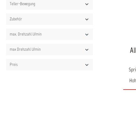
Teller-Bewegung
Zubehör
max. Drehzahl U/min
Al
max Drehzahl U/min
Preis
Spri
Hoh
ergono
die 
gara
Liefe
zur Ve
und 
Hohlr
Dru
manue
Außen