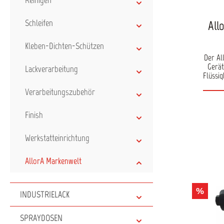
Reinigen
Schleifen
All
Kleben-Dichten-Schützen
Der Al
Gerät
Lackverarbeitung
Flüssi
form
Verarbeitungszubehör
Der Dr
erf
Dau
Finish
ange
e
Werkstatteinrichtung
Zer
Drehen
Die Si
AllorA Markenwelt
ein a
Druck
ein 
%
möglic
INDUSTRIELACK
Allor
sich 
SPRAYDOSEN
auch du