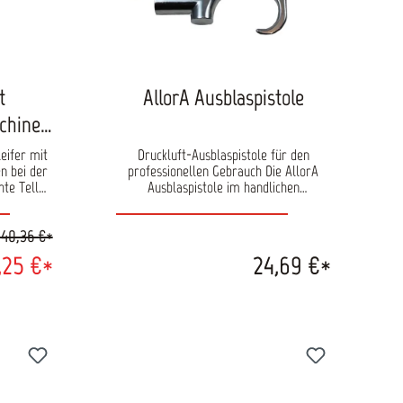
t
AllorA Ausblaspistole
chine
eifer mit
Druckluft-Ausblaspistole für den
n bei der
professionellen Gebrauch Die AllorA
hte Teller
Ausblaspistole im handlichen
ng beim
Kleinformat eignet sich besonders zum
urch das
Einsatz in der professionellen Werkstatt
40,36 €*
er
sowie auch für Hobbyhandwerker. Die
en und
robuste Ausblaspistole aus Metall wird
,25 €*
24,69 €*
für die Reinigung von Düsen oder zum
fendes
schnellen Trocknen feuchter Stellen
5-Loch-
benutzt.
D 150 mm)
augung
ufnahme
t
ierter