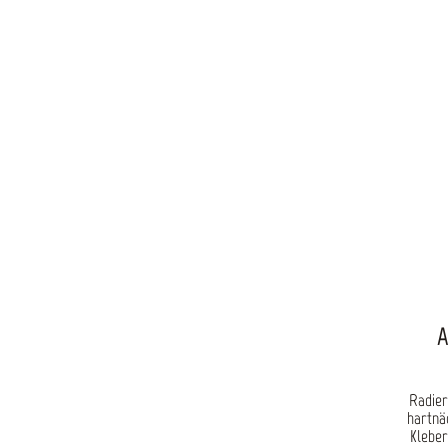
A
Radier
hartnä
Kleber