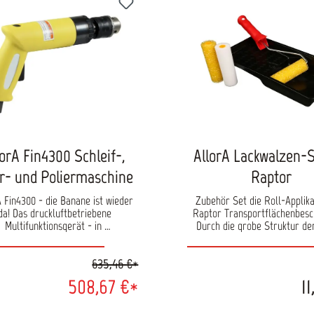
max. Betriebsdruck: 10 bar
lorA Fin4300 Schleif-,
AllorA Lackwalzen-S
r- und Poliermaschine
Raptor
A Fin4300 - die Banane ist wieder
Zubehör Set die Roll-Applika
da! Das druckluftbetriebene
Raptor Transportflächenbesc
Multifunktionsgerät - in
Durch die grobe Struktur de
rerkreisen als "die Lackierbanane"
lassen sich sehr schöne Struk
nnt - ist als Bohr-, Schleif und
erzielen. Mit der feinen Rolle
635,46 €*
liermaschine einsetzbar. Die
Struktur ggf. verfeinert werden
omische Bauform und das leichte
der zweiten Schicht). In
508,67 €*
1
wicht sorgen für angenehmes
Ausrollwanne kann das Materi
iten. Mit Zahnkranzbohrfutter.
portioniert werden. Zu beach