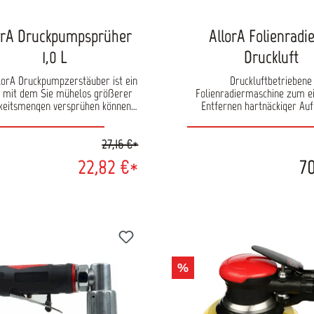
orA Druckpumpsprüher
AllorA Folienradi
1,0 L
Druckluft
lorA Druckpumpzerstäuber ist ein
Druckluftbetriebene
 mit dem Sie mühelos größerer
Folienradiermaschine zum e
gkeitsmengen versprühen können -
Entfernen hartnäckiger Auf
schön und technisch hochwertig.
Klebefolien oder Kleberücks
uckaufbau im Flüssigkeitsbehälter
Lack-,Metall- oder Glasoberfl
27,16 €*
olgt durch Pumpen. Mit einem
Maschine liegt angenehm un
mendruck auf die ergonomisch
durch den Gummigriff in de
22,82 €*
70
ordnete Sprühtaste starten Sie
Achtung: Nicht zu lange auf 
ine gleichmäßige, konstante
Stelle anwenden, da sich du
stäubung, deren Feinheit durch
Drehung Hitze entwicklet, 
 der Düse reguliert werden kann.
Oberfläche schaden kann. Gewicht: 0,97
cherheit beim Arbeiten wird durch
Kg Drehzahl: 4000 R
utomatisches Überdruckventil im
sprüher gewährleistet. Damit ist
Betriebsdruck von maximal 3 bar
%
h. Der Kunststoffbehälter unseres
A Druckpumpzerstäubers zeichnet
sowohl durch seine Robustheit als
rch sein zeitloses Design. Bei den