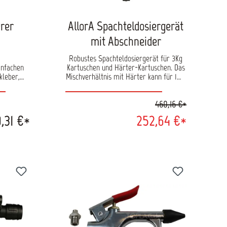
erer
AllorA Spachteldosiergerät
mit Abschneider
Robustes Spachteldosiergerät für 3Kg
infachen
Kartuschen und Härter-Kartuschen. Das
kleber,
Mischverhältnis mit Härter kann für 1%,
tände von
2% und 3% eingestellt werden.
ächen. Die
Ausführung inkl. Abschneider. Material:
460,16 €*
d sicher
lackierter Stahl Halterung: Aufhängung
r Hand.
zur Wandmontage
,31 €*
252,64 €*
derselben
rch die
die der
PM