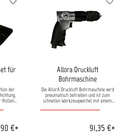
et für
Allora Druckluft
Bohrmaschine
tion der
Die AllorA Druckluft Bohrmaschine wird
hichtung.
pneumatisch betrieben und ist zum
r Rollen
schnellen Werkzeugwechel mit einem
tureffekte
Schnellspannfutter ausgestattet.
 kann die
Eigenschaften: kompaktes Design und
 (z.B. bei
durch das Aluminiumgehäuse ein
 der
geringes Gewicht ergonomisch,
1,90 €*
91,35 €*
al ideal
gummierter Griff für mehr
ten: Die
Bedienkomfort Rechts-/Linkslauf