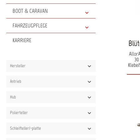
Ein
die
BOOT & CARAVAN
herk
FAHRZEUGPFLEGE
Umdreh
Umdre
KARRIERE
Blüt
D
integri
Allor
30
emp
Klebe/
Hersteller
Mischv
und 1:50
Antrieb
glasfa
Hub
(St
Betri
Dü
Polierteller
Anw
Au
Schleifteller/-platte