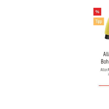
%
Tipp
Al
Boh
Allor
Lackie
beka
Po
ergon
Ge
Arbe