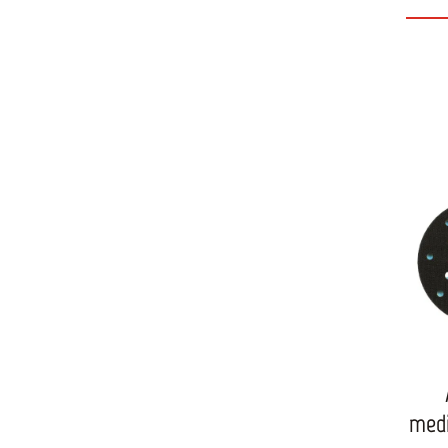
Glasob
de
verwen
Bohrma
(siehe
auf de
durch 
d
Durc
Aufn
medi