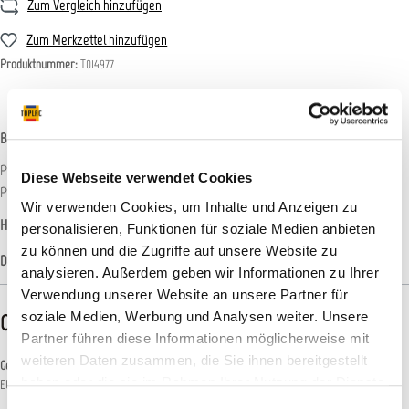
Zum Vergleich hinzufügen
Zum Merkzettel hinzufügen
Produktnummer:
T014977
Beschreibung
Professionelle Caravanpflege leicht gemacht! In unserem Clean &amp; Care
Diese Webseite verwendet Cookies
Premium Set speziell für den Bereich Caravan sind a…
Mehr
Wir verwenden Cookies, um Inhalte und Anzeigen zu
Hersteller-Informationen
personalisieren, Funktionen für soziale Medien anbieten
zu können und die Zugriffe auf unsere Website zu
Datenblätter
analysieren. Außerdem geben wir Informationen zu Ihrer
Verwendung unserer Website an unsere Partner für
soziale Medien, Werbung und Analysen weiter. Unsere
CLP-/REACH-Hinweise
Partner führen diese Informationen möglicherweise mit
weiteren Daten zusammen, die Sie ihnen bereitgestellt
Gefahrenhinweise
haben oder die sie im Rahmen Ihrer Nutzung der Dienste
EUH066: Wiederholter Kontakt kann zu spröder oder rissiger Haut führen.
gesammelt haben.