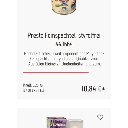
Presto Feinspachtel, styrolfrei
443664
Hochelastischer, zweikomponentiger Polyester-
Feinspachtel in styrolfreier Qualität zum
Ausfüllen kleinerer Unebenheiten und zum
dünnen „Feinspachteln“ schon vorbehandelter
Flächen. Geeignet für Untergründe aus Metall,
Holz, Beton oder auf mit presto Füllspachtel
vorgespachtelte Untergründe. Durch mikrofeine
Inhalt:
0.25 KG
10,84 €*
Füllstoffe erhält man eine sehr glatte
(27,00 €* / 1 KG)
Oberfläche. Universell einsetzbar im gesamten
KFZ-Bereich, Maschinenbau, bei Hobby-Arbeiten
auf vielen Materialien.