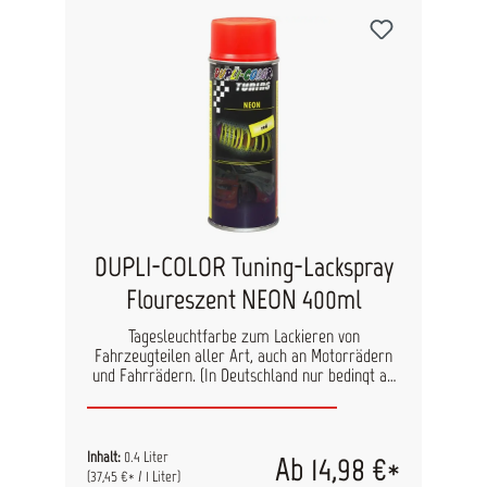
DUPLI-COLOR Tuning-Lackspray
Floureszent NEON 400ml
Tagesleuchtfarbe zum Lackieren von
Fahrzeugteilen aller Art, auch an Motorrädern
und Fahrrädern. (In Deutschland nur bedingt an
Kraftfahrzeugen einsetzbar, StVZO beachten!).
Auch für den Gebrauch auf Styropor
geeignet.DUPLI-COLOR Neon-Farbtöne haben
nur auf weißem Untergrund höchste
Inhalt:
0.4 Liter
Ab 14,98 €*
Leuchtkraft, deshalb mit Haftgrund weiß
(37,45 €* / 1 Liter)