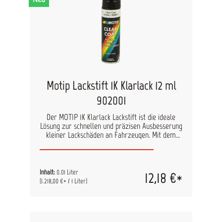
Motip Lackstift 1K Klarlack 12 ml
902001
Der MOTIP 1K Klarlack Lackstift ist die ideale
Lösung zur schnellen und präzisen Ausbesserung
kleiner Lackschäden an Fahrzeugen. Mit dem
integrierten Feinpinsel lassen sich Kratzer,
Steinschlagschäden und kleine Lackreparaturen
gezielt versiegeln und dauerhaft schützen. Die
transparente Klarlackschicht stellt den Glanz
Inhalt:
0.01 Liter
12,18 €*
der Lackoberfläche wieder her und schützt
(1.218,00 €* / 1 Liter)
zuverlässig vor Witterungseinflüssen, UV-
Strahlung und mechanischer Beanspruchung.
Dank der praktischen Stiftform ist der Klarlack
besonders einfach anzuwenden. Der im