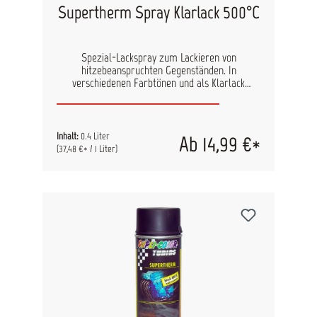
Supertherm Spray Klarlack 500°C
Spezial-Lackspray zum Lackieren von
hitzebeanspruchten Gegenständen. In
verschiedenen Farbtönen und als Klarlack
erhältlich. Ideal zum Lackieren des Auspuffs am
Motorrad und Auto, aber auch von Ofenrohren,
Grillverkleidungen und vieles mehr. Anwendbar
auf Metall, Gusseisen, Aluminium.Auch als
Inhalt:
0.4 Liter
Ab 14,99 €*
Motorschutzlack geeignet. Inhalt: 400ml
(37,48 €* / 1 Liter)