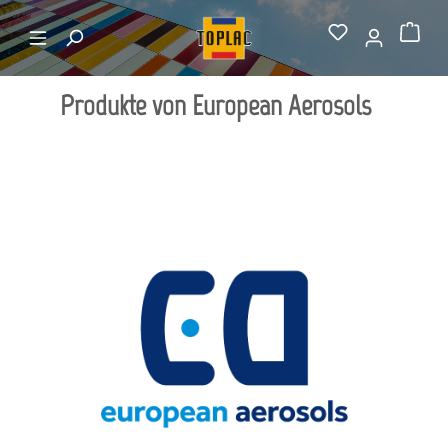
alt springen
Hersteller von A-Z
European Aerosols
Warenkorb
Produkte von European Aerosols