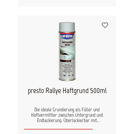
vorlackieren. Bei der Anwendung auf Styropor
keine Grundierung verwenden! Ausgezeichnete
Haftung auf fast allen Materialien, auch
Styropor Schnelltrocknend, sehr gute Deckkraft
Geeignet für das Lackieren und Reparieren von
Objekten im Innen- und Außenbereich Wischfest,
wetterfest, Kratz-, Stoß- und Schlagfest Bedingt
lichtecht und UV-beständig. Die Intensität der
Leuchtkraft läßt mit der Zeit nach. Ein Überzug
mit Klarlack verzögert diesen Effekt etwas.
presto Rallye Haftgrund 500ml
Die ideale Grundierung als Füller und
Haftvermittler zwischen Untergrund und
Endlackierung. Überlackierbar mit
lufttrocknenden Acryl-, Kunstharz- und Nitro-
Kombi-Lacken. Für Metall, Holz, Keramik, Stein,