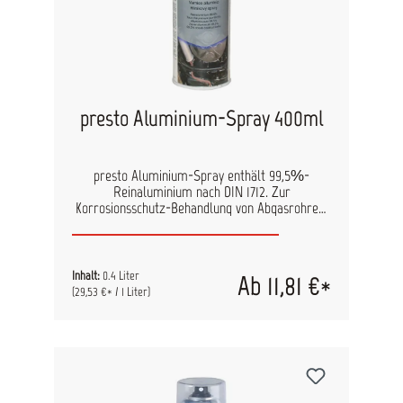
presto Aluminium-Spray 400ml
presto Aluminium-Spray enthält 99,5%-
Reinaluminium nach DIN 1712. Zur
Korrosionsschutz-Behandlung von Abgasrohren,
Schutzbeschichtungen auf Auspuffanlagen,
Wärmerohren in Kachelöfen, hitzebelastete
Ofenrohre in Werkstätten usw. 99,5 %
dauerhaftes Reinaluminium nach DIN 1712 Hoch-
Inhalt:
0.4 Liter
Ab 11,81 €*
hitzebeständig bis 600°C Schützt vor Korrosion
(29,53 €* / 1 Liter)
und Witterungseinflüssen Geeignet für diverse
Untergründe wie Eisen, Guss, Edelstahl; die
Eignung auf Aluminium und Buntmetallen ist
vorher an unauffälliger Stelle zu prüfen.