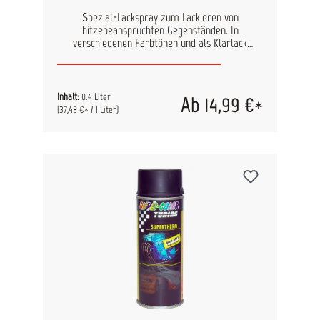
Spezial-Lackspray zum Lackieren von
hitzebeanspruchten Gegenständen. In
verschiedenen Farbtönen und als Klarlack
erhältlich. Ideal zum Lackieren des Auspuffs am
Motorrad und Auto, aber auch von Ofenrohren,
Grillverkleidungen und vieles mehr. Anwendbar
auf Metall, Gusseisen, Aluminium.Auch als
Inhalt:
0.4 Liter
Ab 14,99 €*
Motorschutzlack geeignet. Inhalt: 400ml
(37,48 €* / 1 Liter)