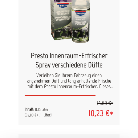
Presto Innenraum-Erfrischer
Spray verschiedene Düfte
Verleihen Sie Ihrem Fahrzeug einen
angenehmen Duft und lang anhaltende Frische
mit dem Presto Innenraum-Erfrischer. Dieses
Spray ist einfach zu verwenden und bietet eine
effektive Lösung zur Beseitigung unangenehmer
14,63 €*
Gerüche im Fahrzeuginnenraum. Der presto
Innenraum-Erfrischer eignet sich nicht nur für
Inhalt:
0.15 Liter
10,23 €*
PKWs, sondern auch für LKWs, Busse und
(82,80 €* / 1 Liter)
Transporter. Darüber hinaus kann er auch als
Raumerfrischer in Wohnräumen verwendet
werden, um unangenehme Gerüche effektiv zu
bekämpfen. Duftnoten: Lavendel New Car Apfel