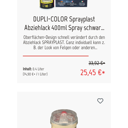
DUPLI-COLOR Sprayplast
Abziehlack 400ml Spray schwarz
matt
Oberflächen-Design schnell verändert durch den
Abziehlack SPRAYPLAST. Ganz individuell kann z.
B. der Look von Felgen oder anderen
Gegenständen und Autoteilen gestaltet werden.
Wenn die Farbe nicht mehr gefällt, wird die
33,92 €*
zuvor aufgesprühte Folie einfach wieder
abgezogen. Wir empfehlen, mindestens 5
Inhalt:
0.4 Liter
25,45 €*
Schichten aufzusprühen. Set-Verpackung mit 2
(74,90 €* / 1 Liter)
Dosen. Das Set enthält zusätzlich einen
verstellbaren Sprühkopf für großflächige
Lackierungen sowie Einweg-Handschuhe.
Abziehbare Sprühfolie Schnelltrocknend
Schutzschicht gegen Steinschläge, Kratzer,
Schmutz, Nässe Überlackierbar und danach
wieder abziehbar Sehr gute Deckkraft