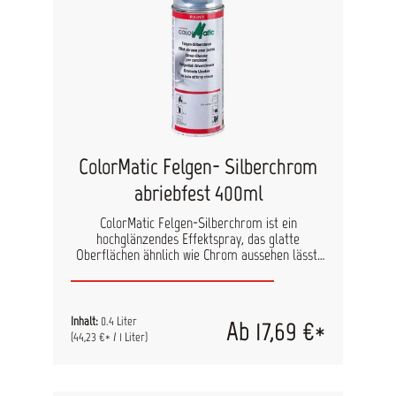
ColorMatic Felgen- Silberchrom
abriebfest 400ml
ColorMatic Felgen-Silberchrom ist ein
hochglänzendes Effektspray, das glatte
Oberflächen ähnlich wie Chrom aussehen lässt.
Wetter- und abriebfest. Hochglänzendes
Effektspray, das glatte Oberflächen ähnlich wie
Chrom aussehen lässt Einfache, zeitsparende
Verarbeitung Besonders hohe Deckfähigkeit
Inhalt:
0.4 Liter
Ab 17,69 €*
Widerstandsfähig gegen Steinschlag, Streusalz
(44,23 €* / 1 Liter)
etc. Abriebfest und waschstraßenbeständig