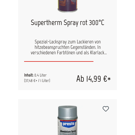
Supertherm Spray rot 300°C
Spezial-Lackspray zum Lackieren von
hitzebeanspruchten Gegenständen. In
verschiedenen Farbtönen und als Klarlack
erhältlich. Ideal zum Lackieren des Auspuffs am
Motorrad und Auto, aber auch von Ofenrohren,
Grillverkleidungen und vieles mehr. Anwendbar
auf Metall, Gusseisen, Aluminium.Auch als
Inhalt:
0.4 Liter
Ab 14,99 €*
Motorschutzlack geeignet. Inhalt: 400ml
(37,48 €* / 1 Liter)