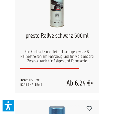
presto Rallye schwarz 500ml
Für Kontrast- und Teillackierungen, wie z.B.
Rallyestreifen am Fahrzeug und für viele andere
Zwecke. Auch für Felgen und Karosserie
einsetzbar. Hochwertige Nitro-Kombi-Qualität
Sehr gute Deckkraft Schnelltrocknend Geeignet
für das Lackieren und Reparieren von Objekten
im Innen- und Außenbereich Wetterfest,
Inhalt:
0.5 Liter
Ab 6,24 €*
lichtecht, UV-beständig
(12,48 €* / 1 Liter)