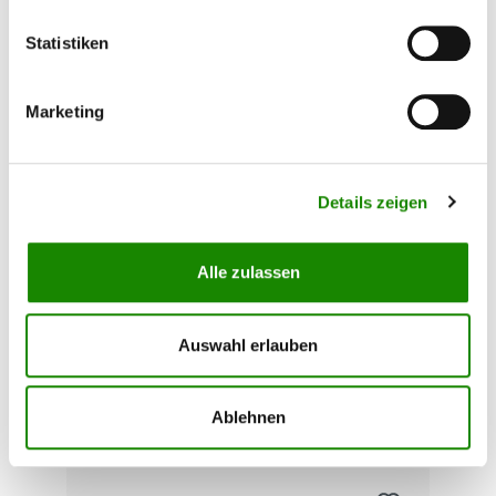
Statistiken
Marketing
Flex Akku für PXE 80 10.8V 4,0 Ah
Details zeigen
439.657
Akku-Pack Li-Ion 10,8 V mit integriertem Lade-
Alle zulassen
und Entladeschutz, Ladezustandsanzeige, Staub-
und Spritzwasserschutz. Electronic Management
System (EMS) schützt den Akkupack, verlängert
die Lebensdauer und erhöht die Effizienz.
Auswahl erlauben
Geeignet für Flex PXE 80 10.8-EC Technische
Daten: Akkukapazität: 4,0 Ah Gewicht: 0,42 Kg
84,49 €*
Ladezustandsanzeige: vorhanden
Lade-/Entladeschutz: vorhanden Akkuspannung:
Ablehnen
10,8 V