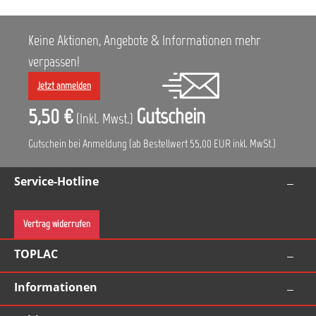
Polieren. Hohe Laufruhe durch Ausgleichsmasse.
Flacher Getriebekopf reduziert den Abstand zur
Oberfläche. Dies ermöglicht, die Maschine in
Keine Aktionen, Angebote & Informationen mehr
jeder Lage sicher zu führen. Griffhaube:
ergonomisch geformt mit SoftGrip. Die Maschine
verpassen!
kann präzise geführt werden und liegt immer
angenehm und sicher in der Hand. Ideal geeignet
Jetzt anmelden
für temperaturempfindliche Lacke durch geringe
Wärmeentwicklung auf der Oberfläche FLEX
5,50 €
Gutschein
(Inkl. Mwst.)
Akku-System: Betrieb mit allen 18,0 V Akkupacks.
Technische Daten: Max. Polierkörper-Ø 160 mm
Gutschein bei Anmeldung (ab Bestellwert 55,00 EUR inkl. MwSt.)
Max. Stützteller-Ø 150 mm Hub 15 mm
Leerlaufdrehzahl 2300-3800 /min
Leerlaufhubzahl 4600-7600 /min Akku-Spannung
Service-Hotline
18 V Akku-Kapazität 2,5 / 5,0 Ah Abmessung (L x
H) 380 x 140 mm Gewicht 2,1 kg Lieferumfang: 1
Akku Exzenterpolierer XFE 15 150 18.0-EC/li> 1
Klett-Teller 125 Ø 1 Transportkoffer L-BOXX®
Vertrag widerrufen
238 1 Koffereinlage Lieferung ohne Akku, ohne
Ladegerät
TOPLAC
Informationen