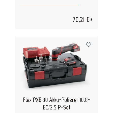
System (EMS) schützt den Akkupack, verlängert
die Lebensdauer und erhöht die Effizienz.
Geeignet für Flex PXE 80 10.8-EC Technische
Daten: Akkukapazität: 2,5 Ah Gewicht: 0,26 Kg
70,21 €*
Ladezustandsanzeige: vorhanden
Lade-/Entladeschutz: vorhanden Akkuspannung:
10,8 V
Flex PXE 80 Akku-Polierer 10.8-
EC/2.5 P-Set