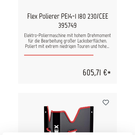
Flex Polierer PE14-1 180 230/CEE
395749
Elektro-Poliermaschine mit hohem Drehmoment
für die Bearbeitung großer Lackoberflächen.
Poliert mit extrem niedrigen Touren und hohem
Drehmoment was sich besonders für
wärmeempfindliche Oberflächen anbietet. Der
kraftvolle 1400 Watt Motor mit leistungsstarkem
Lüfter bietet optimale Kühlung. Keine störende
605,71 €*
Abluft für den Anwender. Die neuartige
Kombination von Planeten- und Winkelgetriebe
sorgt für extreme Geräuschreduzierung.
Gasgebeschalter für einen langsamen und
gefühlvollen Start (Startdrehzahl in Stufe 1
(250/min)) und Arretierung für Dauerlauf.
Mikroprozessor-Elektronik: stufenlose
Drehzahlvorwahl, Drehzahlkonstanthaltung
mittels Tachogenerator, Überlastungsschutz,
Wiederanlaufsperre und
Temperaturüberwachung. Der flacher
Getriebekopf reduziert den Abstand zur