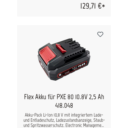
Adapter und Verbrauchsmaterialien. Das spart
129,71 €*
Platz in der Werkstatt und macht für Kunden
einen professionellen Eindruck. Der Halter
besteht aus hochwertigem, pulverbeschichtetem
Stahl und verfügt über einen Kantenschutz,
damit die Maschinen vor Kratzern geschützt
sind.
Flex Akku für PXE 80 10.8V 2,5 Ah
418.048
Akku-Pack Li-Ion 10,8 V mit integriertem Lade-
und Entladeschutz, Ladezustandsanzeige, Staub-
und Spritzwasserschutz. Electronic Management