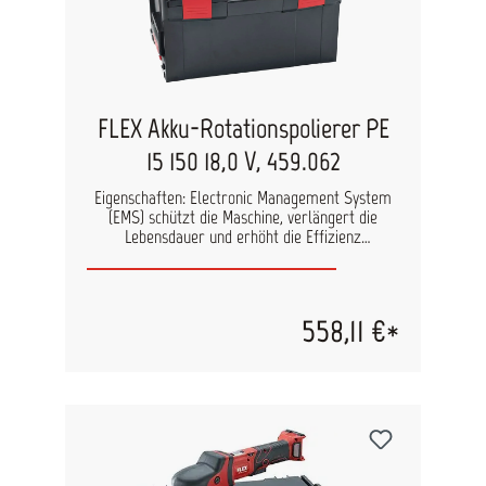
FLEX Akku-Rotationspolierer PE
15 150 18,0 V, 459.062
Eigenschaften: Electronic Management System
(EMS) schützt die Maschine, verlängert die
Lebensdauer und erhöht die Effizienz
Bürstenloser Motor mit höherem Wirkungsgrad
und längerer Lebensdauer LED Akku-
Kapazitätsanzeige Gasgebeschalter für einen
langsamen und gefühlvollen Start und
558,11 €*
Arretierung für Dauerlauf Neuartige
Kombination von Planeten- und Winkelgetriebe
sorgt für extreme Geräuschreduzierung Flacher
Getriebekopf reduziert den Abstand zur
Oberfläche. Dies ermöglicht, die Maschine in
jeder Lage sicher zu führen Griffhaube:
ergonomisch geformt mit SoftGrip. Die Maschine
kann präzise geführt werden und liegt immer