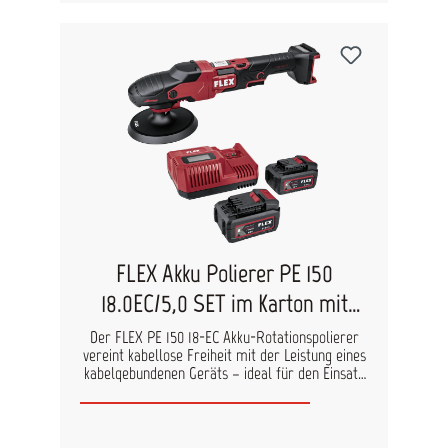
FLEX Akku Polierer PE 150
18.0EC/5,0 SET im Karton mit
Akku 533019
Der FLEX PE 150 18-EC Akku-Rotationspolierer
vereint kabellose Freiheit mit der Leistung eines
kabelgebundenen Geräts – ideal für den Einsatz
in den Bereichen Automotive, Maritim und
Aviation. Dank der bürstenlosen
Motorentechnologie bietet er höchste Effizienz
und Langlebigkeit. Die CDC-Konstantelektronik