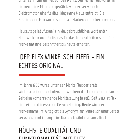
unter dem Namen Flex auf den Markt. Der Name Flex wurde für
die neuartige Maschine gewählt, weil der verwendete
Elektromotor eine flexible, biegsame Welle antreibt. Die
Bezeichnung Flex wurde später als Markenname übernommen.
Heutzutage ist „flexen“ ein viel gebräuchliches Wort unter
Heimwerkern und Profis, das für das Trennschleifen steht. Die
Marke hat ihre Bekanntheit bis heute erhalten.
DER FLEX WINKELSCHLEIFER – EIN
ECHTES ORIGINAL
Im Jahre 1935 wurde unter der Marke Flex der erste
Winkelschleifer angeboten, mit welchem das Unternehmen lange
Zeit eine vorherrschende Marktstellung besaß. Seit 2013 ist Flex
ein Teil der chinesischen Cervon Holding. Heute wird der
Markenname im Alltag oft als Synonym für Winkelschleifer Geräte
verwendet und ist sogar im Rechtschreibduden angeführt.
HÖCHSTE QUALITÄT UND
FUNKTIONALITÄT MIT FLEX-