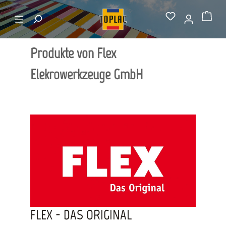
alt springen
Hersteller von A-Z
Flex Elekrowerkzeuge GmbH
Warenkorb
Produkte von Flex
Elekrowerkzeuge GmbH
FLEX - DAS ORIGINAL