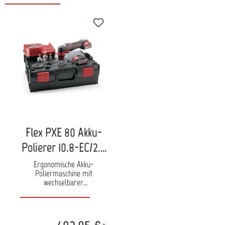
Produktgalerie überspringen
Flex PXE 80 Akku-
Polierer 10.8-EC/2.5
P-Set
Ergonomische Akku-
Poliermaschine mit
wechselbarer
Tellerbewegung rotierend
oder exzentrisch mit 3mm
und 12mm Hub. Der
Tellerantrieb lässt sich je