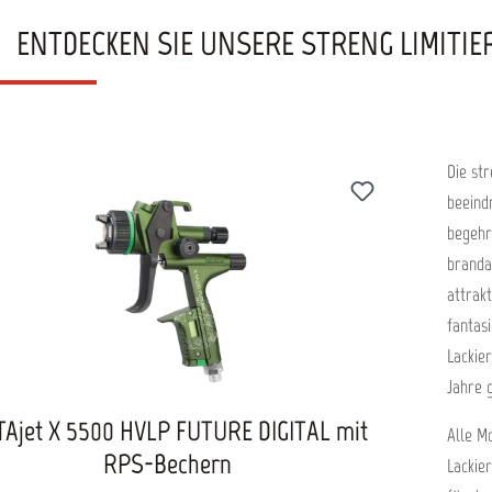
ENTDECKEN SIE UNSERE STRENG LIMITI
Die st
beeind
begehr
branda
attrak
fantas
Lackie
Jahre 
Ajet X 5500 HVLP FUTURE DIGITAL mit
Alle Mo
RPS-Bechern
Lackie