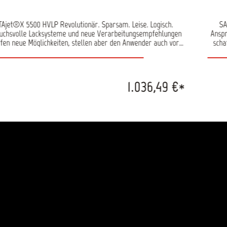
Ajet®X 5500 HVLP Revolutionär. Sparsam. Leise. Logisch.
SA
uchsvolle Lacksysteme und neue Verarbeitungsempfehlungen
Ansp
fen neue Möglichkeiten, stellen aber den Anwender auch vor
scha
ausforderungen. Die SATAjet® X 5500 HVLP setzt mit dem
Her
n X-Düsensystem einen neuen Standard für die Zukunft. Für
neue
e der beiden bewährten technologien (HVLP und RP) gibt es
je
s „I“-und „O“-Düsensätze. Mit der SATAjet X 5500 erzielen Sie
jewei
1.036,49 €*
hste Oberflächenqualität: Beim Lackieren von z. B. Kfz, Nfz,
höc
eln, Yachten oder hochwertigen Industrieteilen – mit allen
Möb
ystemen. Bei die Wahl der richtigen Düse hilft Ihnen der SATA
Lacks
enfinder. Das Düsensystem ist einfach und nachvollziehbar
Dü
baut: Die beiden bewährten Technologien – nämlich HVLP und
aufge
 – bleiben bestehen. Für jede gibt es jeweils „I“- und „O“-
RP
sensätze. Mit aufsteigender Düsengröße in der jeweiligen
D
logie (HVLP/RP) und Strahlform ("I" oder "O") steigt auch der
Techn
terialauswurf konstant – das bedeutet, dass die jeweilige
M
lhöhe und -breite über das gesamte Spektrum gleich bleiben.
Strah
Anwender hat somit ein transparentes und logisches System,
Der 
m klare und strukturierte Entscheidungsmöglichkeiten gibt. Die
das ih
-Düsen haben eine gestreckte Strahlform mit einer kurzen
„I
aufzone und einen trockeneren Strahlkern, der sich ideal für
Ausl
eringere Applikationsgeschwindigkeit eignet und beim Lackieren
eine g
le Kontrolle bietet. Die Schichtstärke pro Spritzgang ist bei
maxim