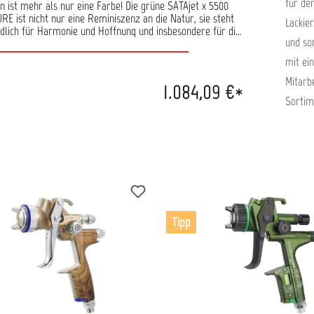
für de
n ist mehr als nur eine Farbe! Die grüne SATAjet x 5500
RE ist nicht nur eine Reminiszenz an die Natur, sie steht
Lackier
ldlich für Harmonie und Hoffnung und insbesondere für die
und so
unft! Eine nachhaltige und vernetzte Zukunft, welche die
nziale der digitalen Transformation zu nutzen weiß. Die
mit ein
kugelförmige Platine symbolisiert die voranschreitende
netzung einer globalisierten Welt der Zukunft. Die grüne
Mitarb
1.084,09 €*
mit den schwarzen Anbauteilen sieht nicht nur harmonisch
Sortim
, sie steht für nachhaltiges, naturverbundenes Handeln.
er X-Düsen setzt neue
aßstäbe Spürbar leiser: Flüsterdüse durch optimierte
ungsgeometrie Präzise: Optimierte Materialverteilung für
ine gleichmäßigere und feinere Zerstäubung in beiden
varianten Wartungsarm: Kein Luftverteilerring erforderlich
rie überspringen
h: Konstante Strahldimensionen bei allen Düsengrößen mit
hmäßig steigendem Materialdurchsatz Effizient: Erhebliche
rialeinsparung bei gleicher Applikationsweise HVLP: Extra
arsam - HVLP Lackierpistolen erzielen besonders hohe
Tipp
bertragungsraten mit ihrer Niederdruck-Technologie.