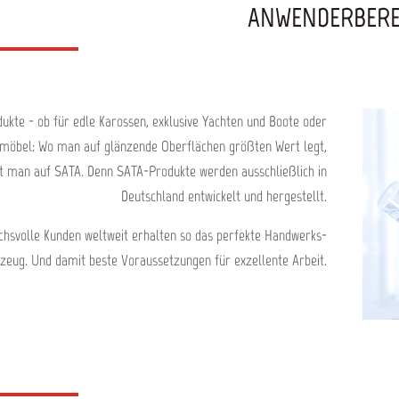
ANWENDERBERE
kte - ob für edle Karos­sen, ex­klu­sive Yach­ten und Boote oder
­möbel: Wo man auf glänzende Ober­flächen größten Wert legt,
t man auf SATA. Denn SATA-Produkte werden aus­schließ­lich in
Deutsch­land ent­wickelt und her­ge­stellt.
chs­volle Kun­den welt­weit er­halten so das per­fekte Hand­werks­
zeug. Und damit beste Vor­aus­setzungen für ex­zellente Ar­beit.