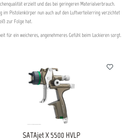
 beiden
henqualität erzielt und das bei geringeren Materialverbrauch.
m: Kein
 Logisch:
 im Pistolenkörper nun auch auf den Luftverteilerring verzichtet
bei allen
iß zur Folge hat.
steigendem
Erhebliche
eicher
eit für ein weicheres, angenehmeres Gefühl beim Lackieren sorgt.
 Sparsam -
 besonders
t ihrer
ie.
SATAjet X 5500 HVLP