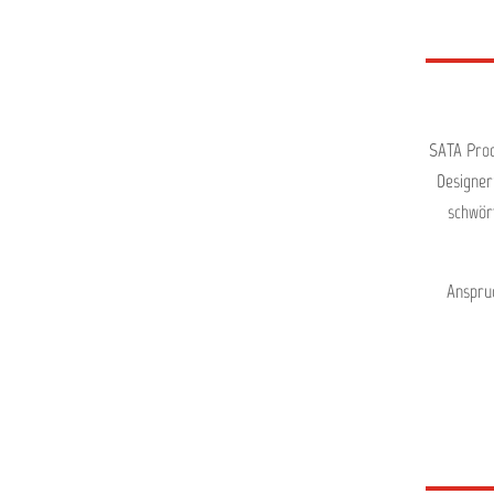
SATA Produ
Designer
schwör
An­spru