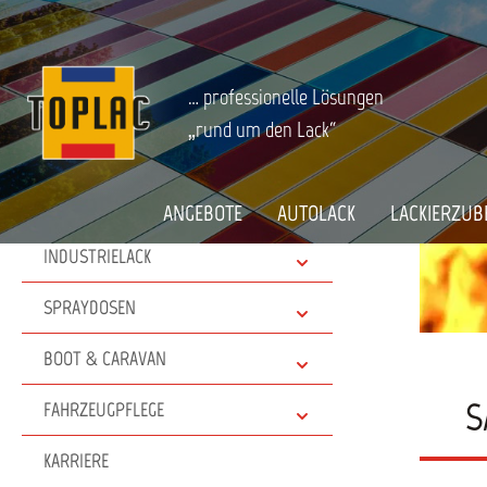
springen
Zur Hauptnavigation springen
Informationen
SATA Produktwelt
Startseite
… professionelle Lösungen
ANGEBOTE
„rund um den Lack“
AUTOLACK
LACKIERZUBEHÖR
ANGEBOTE
AUTOLACK
LACKIERZUB
INDUSTRIELACK
SPRAYDOSEN
BOOT & CARAVAN
S
FAHRZEUGPFLEGE
KARRIERE