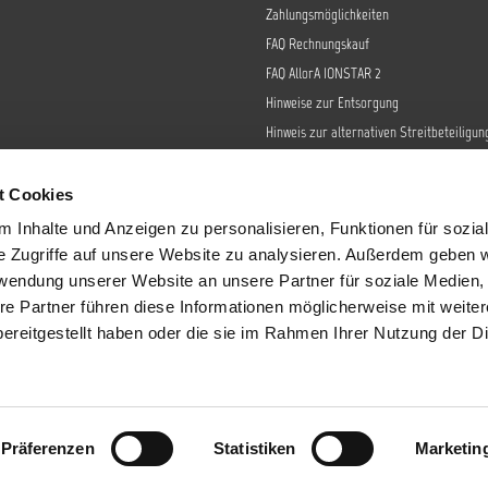
Zahlungsmöglichkeiten
FAQ Rechnungskauf
FAQ AllorA IONSTAR 2
Hinweise zur Entsorgung
Hinweis zur alternativen Streitbeteiligun
Retoure
Widerrufsrecht
t Cookies
Barrierefreiheit
 Inhalte und Anzeigen zu personalisieren, Funktionen für sozia
Datenschutz
e Zugriffe auf unsere Website zu analysieren. Außerdem geben w
AGB
rwendung unserer Website an unsere Partner für soziale Medien
re Partner führen diese Informationen möglicherweise mit weite
Impressum
ereitgestellt haben oder die sie im Rahmen Ihrer Nutzung der D
Sendungsverfolgung
tzl. Mehrwertsteuer zzgl.
Versandkosten
und ggf. Nachnahmegebühren, wenn 
Präferenzen
Statistiken
Marketin