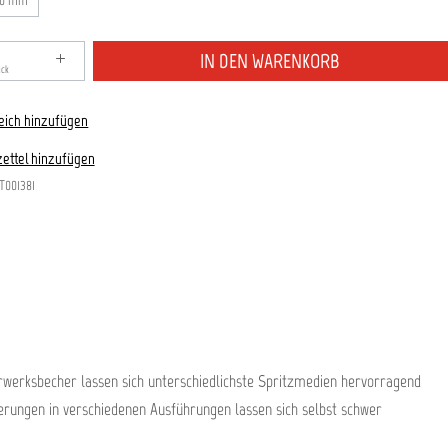
,0 mm
zahl: Gib den gewünschten Wert ein oder benutze die S
IN DEN WARENKORB
ück
eich hinzufügen
ettel hinzufügen
T001381
hrwerksbecher lassen sich unterschiedlichste Spritzmedien hervorragend
gerungen in verschiedenen Ausführungen lassen sich selbst schwer