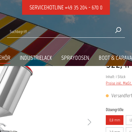
SERVICEHOTLINE
+49 35 204 - 670 0
RP Pistolen
WEGBECHER
EHÖR
INDUSTRIELACK
SPRAYDOSEN
BOOT & CARAV
522,41
Inhalt:
1 Stück
Preise inkl. MwSt
Versandferti
ausw
Düsengröße
0,8 mm
1