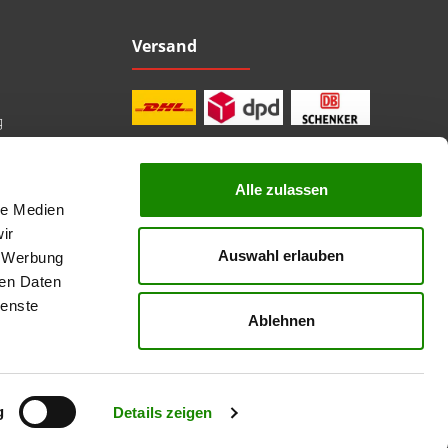
Versand
g
Alle zulassen
le Medien
professionelle Beratung
Top Marken
ir
Kauf auf Rechnung
Auswahl erlauben
, Werbung
sichere Bezahlung
Lieferzeit 1-3 Tage
ren Daten
kostenlose Rücksendung
ienste
Ablehnen
nicht anders angegeben.
g
Details zeigen