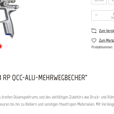
3,0 mm
4
Produkt An
St
Zum Vergl
Zum Merkz
Produktnummer:
B RP QCC-ALU-MEHRWEGBECHER"
des breiten Düsenspektrums und des vielfältigen Zubehörs wie Druck- und Rü
asuren bis hin zu Klebern und sonstigen thixotropen Materialien. Mit Verlän