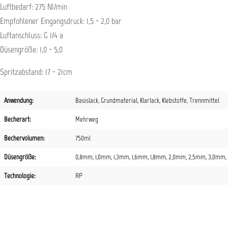
Luftbedarf: 275 Nl/min
Empfohlener Eingangsdruck: 1,5 - 2,0 bar
Luftanschluss: G 1/4 a
Düsengröße: 1,0 - 5,0
Spritzabstand: 17 - 21cm
Anwendung:
Basislack
, Grundmaterial
, Klarlack
, Klebstoffe
, Trennmittel
Becherart:
Mehrweg
Bechervolumen:
750ml
Düsengröße:
0,8mm
, 1,0mm
, 1,3mm
, 1,6mm
, 1,8mm
, 2,0mm
, 2,5mm
, 3,0mm
Technologie:
RP