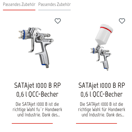
Passendes Zubehör
Passendes Zubehör
Produktgalerie überspringen
SATAjet 1000 B RP
SATAjet 1000 B RP
0,6 l QCC-Becher
0,6 l QCC-Becher
Die SATAjet 1000 B ist die
Die SATAjet 1000 B ist die
richtige Wahl fu¨r Handwerk
richtige Wahl für Handwerk
und Industrie. Dank des
und Industrie. Dank des
breiten Du¨senspektrums
breiten Düsenspektrums und
und des vielfa¨ltigen
des vielfältigen Zubehörs wie
Zubeho¨rs wie Druck- und
Druck- und Rührwerksbecher